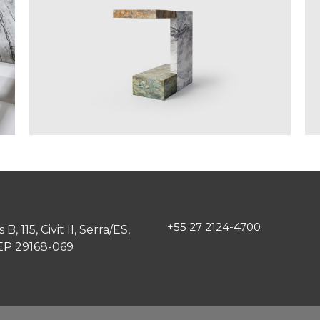
+55 27 2124-4700
B, 115, Civit II, Serra/ES,
CEP 29168-069