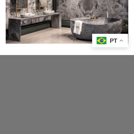
PT
Rua Três B, 115, Civit II,